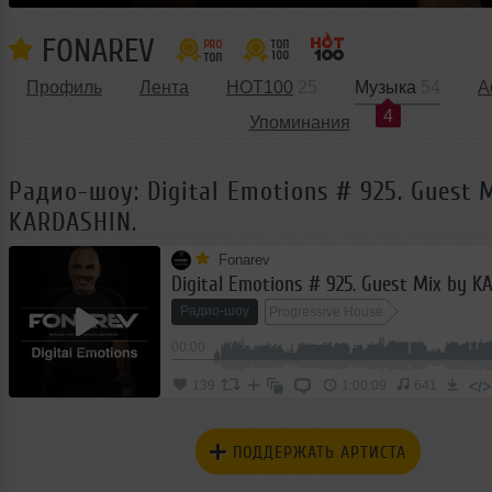
FONAREV
Профиль
Лента
HOT100
25
Музыка
54
А
4
Упоминания
Радио-шоу: Digital Emotions # 925. Guest 
KARDASHIN.
Fonarev
Digital Emotions # 925. Guest Mix by K
Радио-шоу
Progressive House
00:00
</>
139
1:00:09
641
ПОДДЕРЖАТЬ АРТИСТА