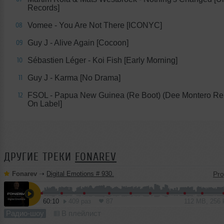
Records]
Vomee - You Are Not There [ICONYC]
08
Guy J - Alive Again [Cocoon]
09
Sébastien Léger - Koi Fish [Early Morning]
10
Guy J - Karma [No Drama]
11
FSOL - Papua New Guinea (Re Boot) (Dee Montero Rem
12
On Label]
ДРУГИЕ ТРЕКИ
FONAREV
Fonarev
➝
Digital Emotions # 930.
60:10
409 раз
87
112 MB, 256
Радио-шоу
В плейлист