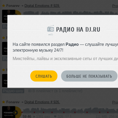
Fonarev
➝
Digital Emotions # 929.
60:03
814 раз
200
111 MB, 256
Радио-шоу
В плейлист
РАДИО НА DJ.RU
Fonarev
➝
Digital Emotions # 928. Guest Mix By Katrin Souza
На сайте появился раздел
Радио
— слушайте лучшу
электронную музыку 24/7!
59:34
1444 раза
361
110 MB, 256 
Микстейпы, лайвы и эксклюзивные сеты от лучших д
Радио-шоу
В плейлист
Fonarev
➝
Digital Emotions # 927.
СЛУШАТЬ
БОЛЬШЕ НЕ ПОКАЗЫВАТЬ
1
60:00
1015 раз
248
111 MB, 256
Радио-шоу
В плейлист (в 1 плейлисте)
Fonarev
➝
Digital Emotions # 926.
1
59:46
1381 раз
326
111 MB, 256 