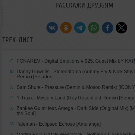
РАССКАЖИ ДРУЗЬЯМ
ТРЕК-ЛИСТ
FONAREV - Digital Emotions # 925. Guest Mix bY K
01
Danny Hawells - Stereodrama (Aubrey Fry & Nick Stoyn
02
Remix) [Selador]
Sam Shure - Pressure (Sentin & Mosoo Remix) [ICON
03
Y-Traxx - Mystery Land (Roy Rosenfield Remix) [Seriou
04
Zankee Gulati feat. Amega - Dark Side (Original Mix) [
05
the Soul]
Taleman - Eclipsed Echose [Amulanga]
06
Martim Rola & Mats Westbroek - Nothing's Changed [U
07