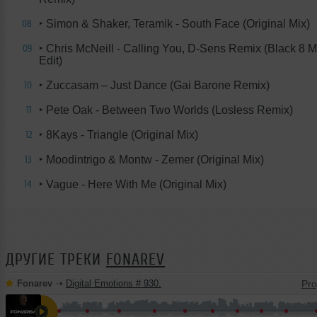
‣ Simon & Shaker, Teramik - South Face (Original Mix)
08
‣ Chris McNeill - Calling You, D-Sens Remix (Black 8 M
09
Edit)
‣ Zuccasam – Just Dance (Gai Barone Remix)
10
‣ Pete Oak - Between Two Worlds (Losless Remix)
11
‣ 8Kays - Triangle (Original Mix)
12
‣ Moodintrigo & Montw - Zemer (Original Mix)
13
‣ Vague - Here With Me (Original Mix)
14
ДРУГИЕ ТРЕКИ
FONAREV
Fonarev
➝
Digital Emotions # 930.