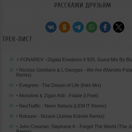
РАССКАЖИ ДРУЗЬЯМ
ТРЕК-ЛИСТ
⚡️ FONAREV - Digital Emotions # 920. Guest Mix By Bl
01
‣ Nicolas Giordano & L Georges - We Are (Marcelo Pala
02
Remix)
‣ Evegrem - The Dream of Life (Intro Mix)
03
‣ Monolink & Zigan Aldi - Fidale (I Feel)
04
‣ NeoTraffic - Neon Nebula (LEM IT Remix)
05
‣ Rokazer - Nizami (Julieta Kühnle Remix)
06
‣ John Creamer, Stephane K - Forget The World (The J
07
Remix)