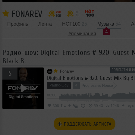
FONAREV
Профиль
Лента
HOT100
25
Музыка
54
А
4
Упоминания
Радио-шоу: Digital Emotions # 920. Guest 
Black 8.
ПОДКАСТЫ И Р
Fonarev
5
Digital Emotions # 920. Guest Mix By Bl
Радио-шоу
4
Progressive House
00:00
</>
308
59:43
1248
ПОДДЕРЖАТЬ АРТИСТА