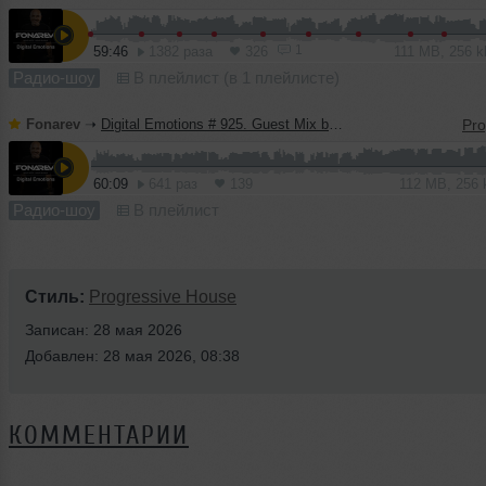
1
59:46
1382 раза
326
111 MB, 256 
Радио-шоу
В плейлист (в 1 плейлисте)
Fonarev
➝
Digital Emotions # 925. Guest Mix by KARDASHIN.
60:09
641 раз
139
112 MB, 256
Радио-шоу
В плейлист
Стиль:
Progressive House
Записан: 28 мая 2026
Добавлен: 28 мая 2026, 08:38
КОММЕНТАРИИ