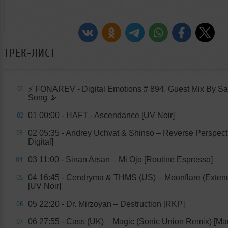
ТРЕК-ЛИСТ
⚡️ FONAREV - Digital Emotions # 894. Guest Mix By S
01
Song 📡
01 00:00 - HAFT - Ascendance [UV Noir]
02
02 05:35 - Andrey Uchvat & Shinso – Reverse Perspect
03
Digital]
03 11:00 - Sinan Arsan – Mi Ojo [Routine Espresso]
04
04 16:45 - Cendryma & THMS (US) – Moonflare (Exten
05
[UV Noir]
05 22:20 - Dr. Mirzoyan – Destruction [RKP]
06
06 27:55 - Cass (UK) – Magic (Sonic Union Remix) [Ma
07