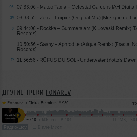
07 33:06 - Mateo Tapia – Celestial Gardens [AH Digital]
08
08 38:55 - Zehv - Empire (Original Mix) [Musique de Lu
09
09 44:08 - Rockka – Summerslam (K Loveski Remix) [B
10
Records]
10 50:56 - Sashy – Aphrodite (Atique Remix) [Fractal N
11
Records]
11 56:56 - RÜFÜS DU SOL - Underwater (Yotto's Daw
12
ДРУГИЕ ТРЕКИ
FONAREV
Fonarev
➝
Digital Emotions # 930.
60:10
505 раз
104
112 MB, 256
Радио-шоу
В плейлист