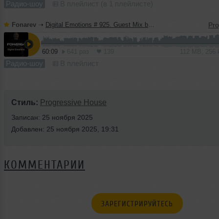
Радио-шоу
В плейлист (в 1 плейлисте)
Fonarev
➝
Digital Emotions # 925. Guest Mix by KARDASHIN.
60:09
641 раз
139
112 MB, 256
Радио-шоу
В плейлист
Стиль:
Progressive House
Записан: 25 ноября 2025
Добавлен: 25 ноября 2025, 19:31
КОММЕНТАРИИ
ЗАРЕГИСТРИРУЙТЕСЬ