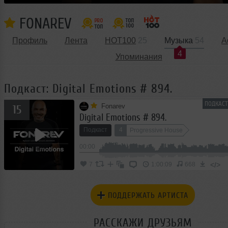
FONAREV
Профиль
Лента
HOT100
25
Музыка
54
А
4
Упоминания
Подкаст: Digital Emotions # 894.
ПОДКАСТ
Fonarev
15
Digital Emotions # 894.
Подкаст
4
Progressive House
00:00
</>
7
1:00:09
668
ПОДДЕРЖАТЬ АРТИСТА
РАССКАЖИ ДРУЗЬЯМ