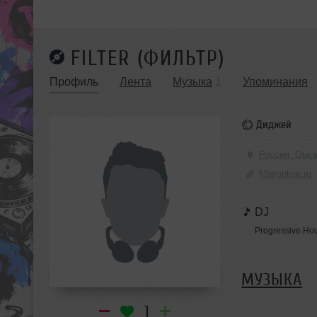
FILTER (ФИЛЬТР)
Профиль
Лента
Музыка
1
Упоминания
Диджей
Россия, Омс
filteronline.ru
DJ
Progressive Hou
МУЗЫКА
1