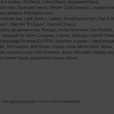
 в клубах: XL(Омск), Citrus(Омск), Академия(Омск),
рое утро, Вьетнам(Томск), Объект 123(Северск), Lounge Are
восибирск), PitStop(Астана)…
алях как: L&M, Beck’s, Gallery, OmskDance Part I, Part II, 
кат”, OpenAir “В Отрыв”, OpenAir(Томск)
ского ди-джеинга как: Фонарь, Антон Newmark, Ivan Roudyk,
or, Аркадий Air, Коля, Сапунов, Санчес, Шевцов, Сергей Пим
, Александр Поляков(Ex-PPK), Краснов; а также с зарубежны
ht, Tim Davison, Bell Brown, Darren Haas, Micha Moor, Wawa,
o Mei, Graeme Lloyd, Dino Ramirez, Joyce Mercedes, Deelay, Az
 стилям house, progressive house, trance.
войдите на сайт
Или
чтобы оставить комментарий