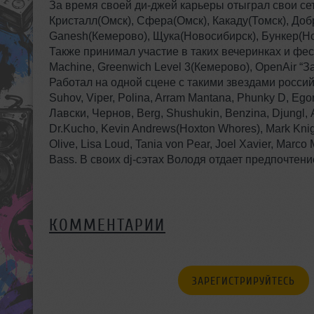
За время своей ди-джей карьеры отыграл свои сеты
Кристалл(Омск), Сфера(Омск), Какаду(Томск), Доб
Ganesh(Кемерово), Щука(Новосибирск), Бункер(Но
Также принимал участие в таких вечеринках и фестив
Machine, Greenwich Level 3(Кемерово), OpenAir “За
Работал на одной сцене с такими звездами россий
Suhov, Viper, Polina, Arram Mantana, Phunky D, Eg
Лавски, Чернов, Berg, Shushukin, Benzina, Djungl
Dr.Kucho, Kevin Andrews(Hoxton Whores), Mark Knig
Olive, Lisa Loud, Tania von Pear, Joel Xavier, Marc
Bass. В своих dj-сэтах Володя отдает предпочтение
КОММЕНТАРИИ
ЗАРЕГИСТРИРУЙТЕСЬ