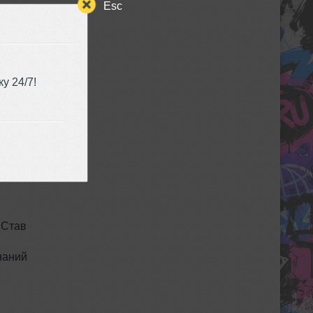
Esc
Trance
у 24/7!
MP3
32
я 2010
 Став
наний