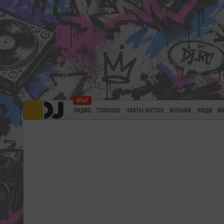
РАДИО
TOP100DJ
ЧАРТЫ HOT100
МУЗЫКА
ЛЮДИ
М