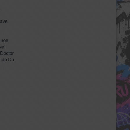
a
Rave
енов,
ми:
 Doctor
zido Da