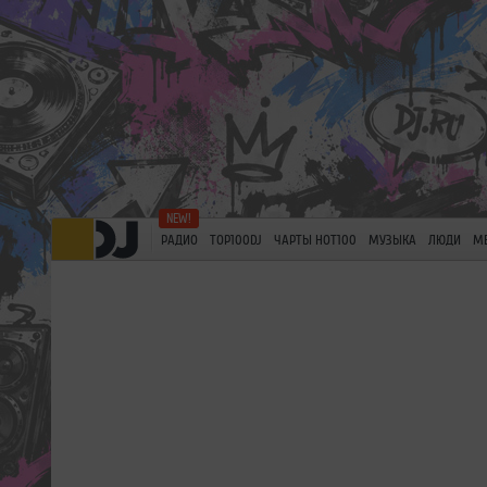
РАДИО
TOP100DJ
ЧАРТЫ HOT100
МУЗЫКА
ЛЮДИ
М