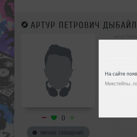
АРТУР ПЕТРОВИЧ ДЫБАЙ
артур Петро
инф
На сайте поя
Микстейпы, л
0
ЛИЧНОЕ СООБЩЕНИЕ