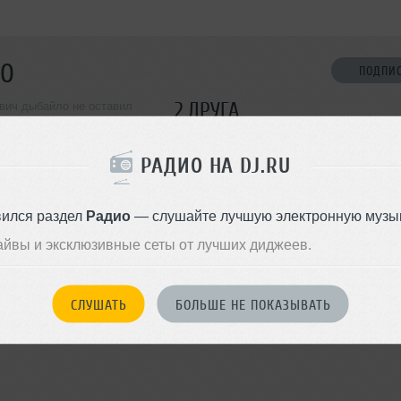
ЛО
ПОДПИ
2 ДРУГА
вич дыбайло не оставил
ормации о себе
РАДИО НА DJ.RU
ДОБАВИТЬ В ДР
вился раздел
Радио
— слушайте лучшую электронную музык
айвы и эксклюзивные сеты от лучших диджеев.
СЛУШАТЬ
БОЛЬШЕ НЕ ПОКАЗЫВАТЬ