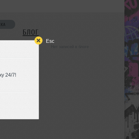
СКА
БЛОГ
Esc
Нет записей в блоге
УЗЬЯ
у 24/7!