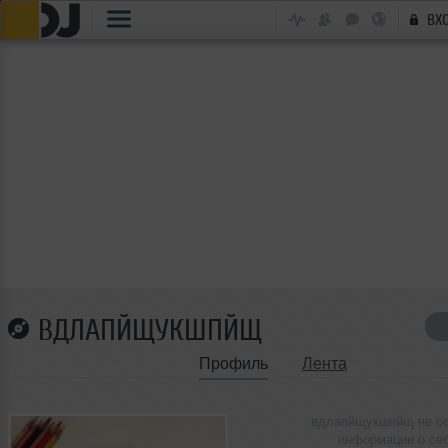
ВХ
ВДЛАПЙЩУКШПЙЩ
Профиль
Лента
вдлапйщукшпйщ не о
информации о се