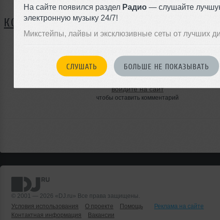
На сайте появился раздел
Радио
— слушайте лучшу
электронную музыку 24/7!
КОММЕНТАРИИ
Микстейпы, лайвы и эксклюзивные сеты от лучших д
ЗАРЕГИСТРИРУЙТЕСЬ
СЛУШАТЬ
БОЛЬШЕ НЕ ПОКАЗЫВАТЬ
Или
войдите на сайт
чтобы оставить комментарий
© 2001 — 2026 «DJ.ru» Все права защищены.
Условия использования
О проекте
Помощь
Реклама на сайте
Контактная информация
Вакансии