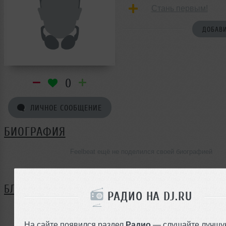
Стань первым!
ДОБАВИ
0
ЛИЧНОЕ СООБЩЕНИЕ
БИОГРАФИЯ
Feelbeat ещё не поделился своей биографией
БЛОГ
РАДИО НА DJ.RU
Нет записей в блоге
На сайте появился раздел
Радио
— слушайте лучшу