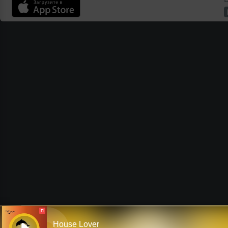
П
House Lover