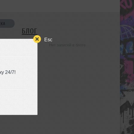
СКА
БЛОГ
Esc
Нет записей в блоге
УЗЬЯ
у 24/7!