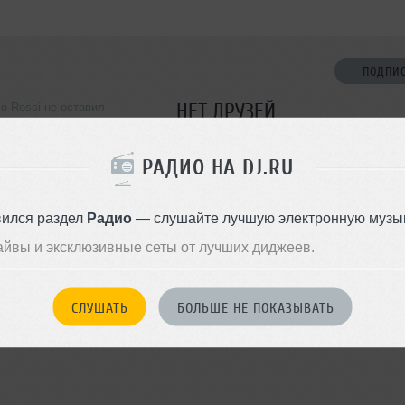
ПОДПИ
НЕТ ДРУЗЕЙ
co Rossi не оставил
ормации о себе
Стань первым!
РАДИО НА DJ.RU
ДОБАВИТЬ В ДР
вился раздел
Радио
— слушайте лучшую электронную музык
айвы и эксклюзивные сеты от лучших диджеев.
СЛУШАТЬ
БОЛЬШЕ НЕ ПОКАЗЫВАТЬ