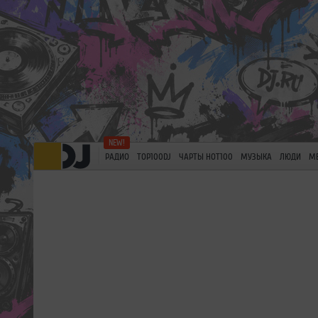
РАДИО
TOP100DJ
ЧАРТЫ HOT100
МУЗЫКА
ЛЮДИ
М