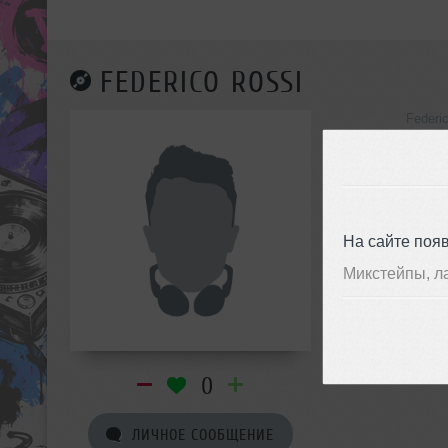
FEDERICO ROSSI
Federi
инф
На сайте поя
Микстейпы, л
0
ЛИЧНОЕ СООБЩЕНИЕ