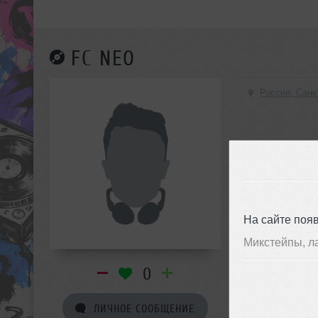
FC NEO
Россия, Санк
На сайте поя
Микстейпы, л
0
ЛИЧНОЕ СООБЩЕНИЕ