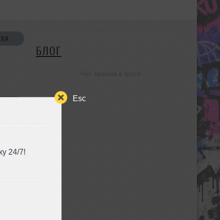
СКА
БЛОГ
Нет записей в блоге
Esc
УЗЬЯ
у 24/7!