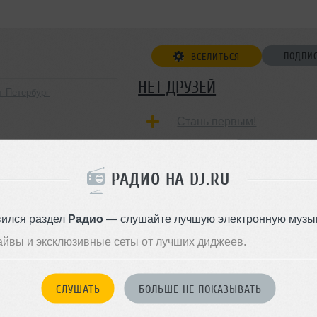
ПОДПИ
ВСЕЛИТЬСЯ
НЕТ ДРУЗЕЙ
т-Петербург
Стань первым!
ДОБАВИТЬ В ДР
РАДИО НА DJ.RU
вился раздел
Радио
— слушайте лучшую электронную музык
айвы и эксклюзивные сеты от лучших диджеев.
СЛУШАТЬ
БОЛЬШЕ НЕ ПОКАЗЫВАТЬ