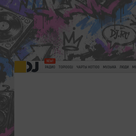
РАДИО
TOP100DJ
ЧАРТЫ HOT100
МУЗЫКА
ЛЮДИ
М