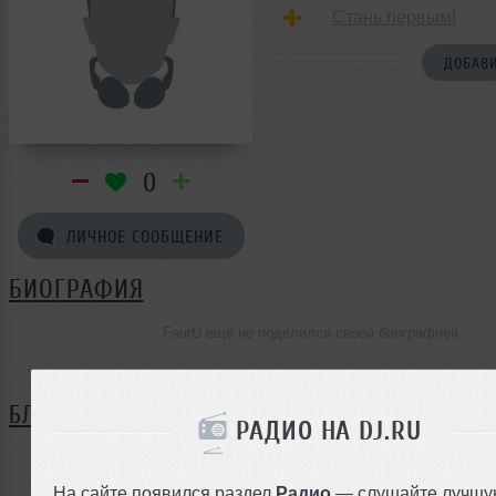
Стань первым!
ДОБАВИ
0
ЛИЧНОЕ СООБЩЕНИЕ
БИОГРАФИЯ
FaurU ещё не поделился своей биографией
БЛОГ
РАДИО НА DJ.RU
Нет записей в блоге
На сайте появился раздел
Радио
— слушайте лучшу