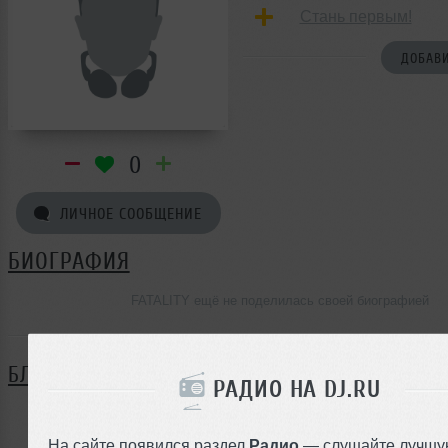
Стань первым!
ДОБАВИ
0
ЛИЧНОЕ СООБЩЕНИЕ
БИОГРАФИЯ
FATALITY ещё не поделилась своей биографией
БЛОГ
РАДИО НА DJ.RU
Нет записей в блоге
На сайте появился раздел
Радио
— слушайте лучшу