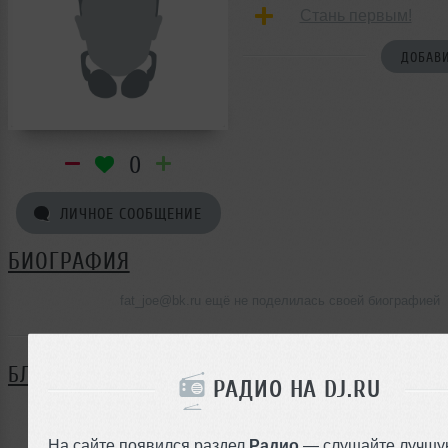
Стань первым!
ДОБАВИ
0
ЛИЧНОЕ СООБЩЕНИЕ
БИОГРАФИЯ
fat_joe@bk.ru ещё не поделилась своей биографией
БЛОГ
РАДИО НА DJ.RU
Нет записей в блоге
На сайте появился раздел
Радио
— слушайте лучшу