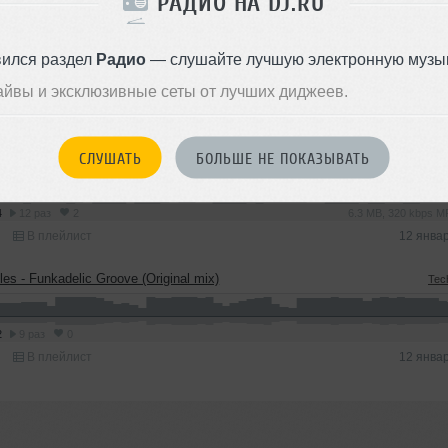
РАДИО НА DJ.RU
вился раздел
Радио
— слушайте лучшую электронную музык
айвы и эксклюзивные сеты от лучших диджеев.
реки
СЛУШАТЬ
БОЛЬШЕ НЕ ПОКАЗЫВАТЬ
les - Put Ma Words (Original Mix)
Tec
4
12 раз
2
6.3 MB, 320 kbps 
В плейлист
12 янва
les - Funkadelic Groove (Original mix)
Tec
2
9 раз
0
В плейлист
12 янва