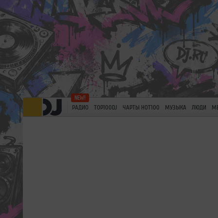
РАДИО
TOP100DJ
ЧАРТЫ HOT100
МУЗЫКА
ЛЮДИ
М