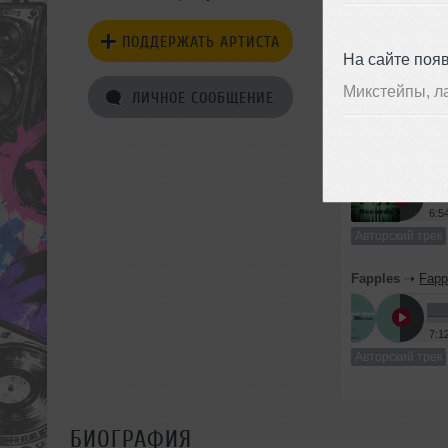
МУЗЫКА
ПОДДЕРЖАТЬ АРТИСТА
На сайте поя
Микстейпы, л
ЛИЧНОЕ СООБЩЕНИЕ
Авторские т
Fapples
➝
Fapp
6:5
Авторский трек
Fapples
➝
Fapp
7:1
Авторский трек
БИОГРАФИЯ