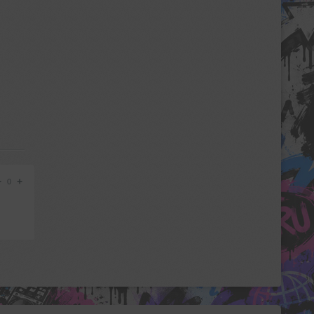
−
+
0