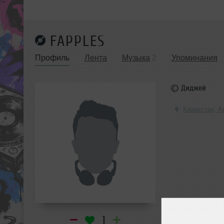
FAPPLES
Профиль
Лента
Музыка
2
Упоминания
Диджей
Казахстан, А
1