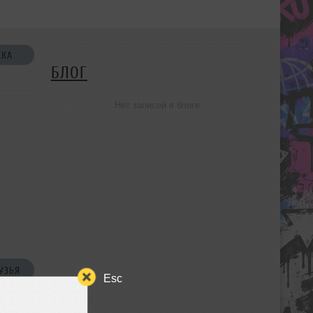
СКА
БЛОГ
Нет записей в блоге
УЗЬЯ
Esc