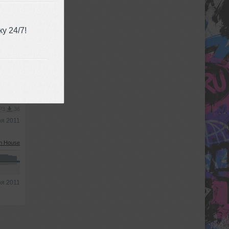
у 24/7!
h House
MP3
36
ря 2011
h House
ря 2011