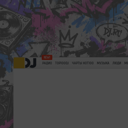
РАДИО
TOP100DJ
ЧАРТЫ HOT100
МУЗЫКА
ЛЮДИ
М