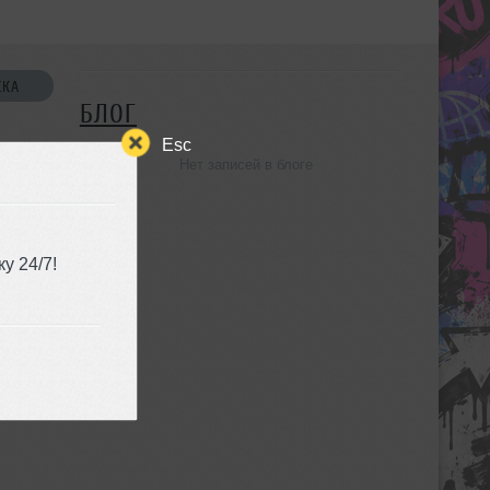
СКА
БЛОГ
Esc
Нет записей в блоге
УЗЬЯ
у 24/7!