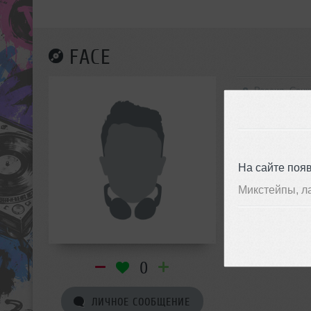
FACE
Россия, Санк
На сайте поя
Микстейпы, л
0
ЛИЧНОЕ СООБЩЕНИЕ