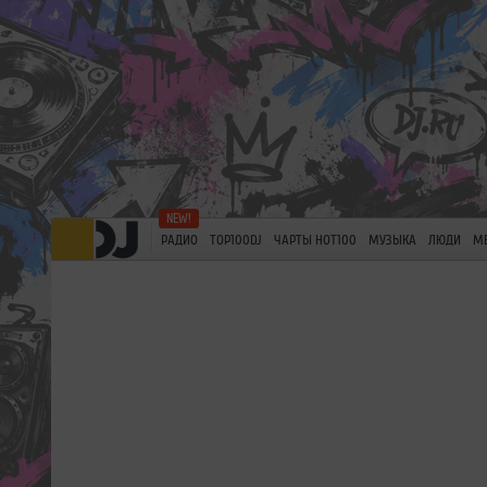
РАДИО
TOP100DJ
ЧАРТЫ HOT100
МУЗЫКА
ЛЮДИ
М