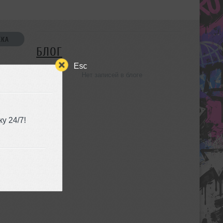
СКА
БЛОГ
Esc
Нет записей в блоге
УЗЬЯ
у 24/7!