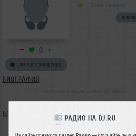
Стань первым!
ДОБАВИ
0
ЛИЧНОЕ СООБЩЕНИЕ
БИОГРАФИЯ
extrim ещё не поделился своей биографией
БЛОГ
РАДИО НА DJ.RU
Нет записей в блоге
На сайте появился раздел
Радио
— слушайте лучшу