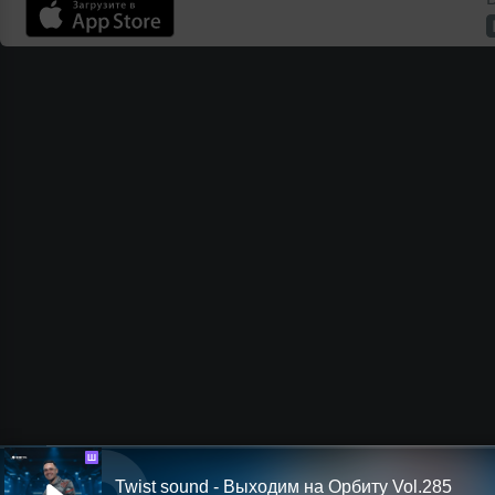
Ш
Twist sound - Выходим на Орбиту Vol.285