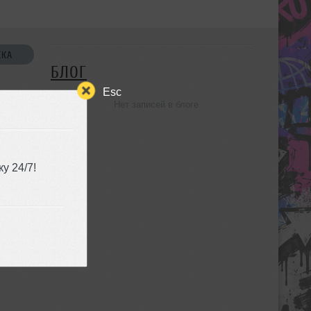
СКА
БЛОГ
Esc
Нет записей в блоге
УЗЬЯ
у 24/7!