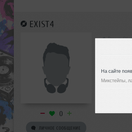
EXIST4
Россия, Обни
На сайте поя
Микстейпы, л
0
ЛИЧНОЕ СООБЩЕНИЕ