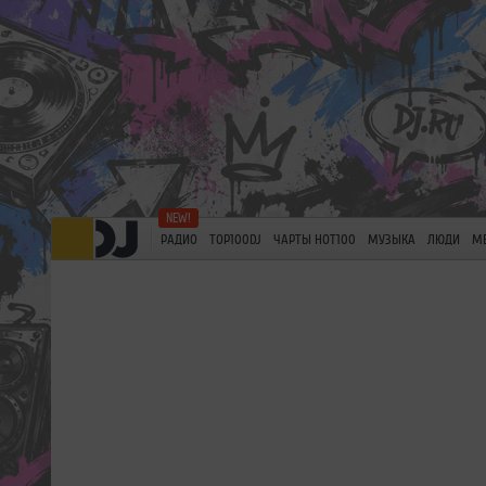
РАДИО
TOP100DJ
ЧАРТЫ HOT100
МУЗЫКА
ЛЮДИ
М