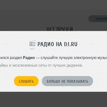
ПОДПИ
НЕТ ДРУЗЕЙ
нск
Стань первым!
РАДИО НА DJ.RU
ДОБАВИТЬ В ДР
вился раздел
Радио
— слушайте лучшую электронную музык
айвы и эксклюзивные сеты от лучших диджеев.
СЛУШАТЬ
БОЛЬШЕ НЕ ПОКАЗЫВАТЬ