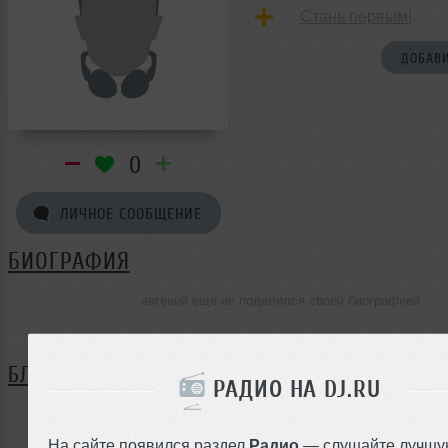
Стань первым!
ДОБАВИ
0
ЛИЧНОЕ СООБЩЕНИЕ
БИОГРАФИЯ
евгений ещё не поделился своей биографией
БЛОГ
РАДИО НА DJ.RU
Нет записей в блоге
На сайте появился раздел
Радио
— слушайте лучшу