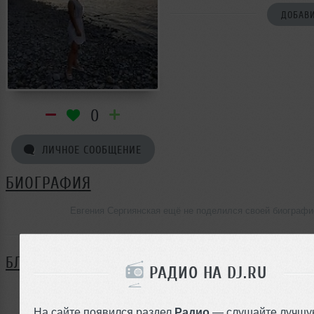
ДОБАВИ
0
ЛИЧНОЕ СООБЩЕНИЕ
БИОГРАФИЯ
Евгения Сергиянская ещё не поделился своей биографи
БЛОГ
РАДИО НА DJ.RU
Нет записей в блоге
На сайте появился раздел
Радио
— слушайте лучшу