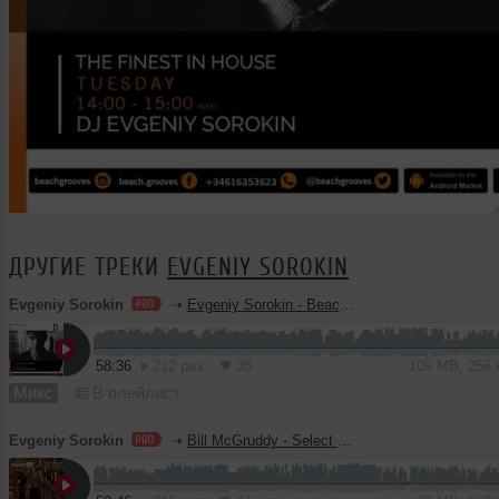
ДРУГИЕ ТРЕКИ
EVGENIY SOROKIN
Evgeniy Sorokin
➝
Evgeniy Sorokin - BeachGrooves Sessions 185
58:36
212 раз
38
109 MB, 256
Микс
В плейлист
Evgeniy Sorokin
➝
Bill McGruddy - Select Radio UK (2026-07-31) (Evgeniy Sorokin Guest Mix)