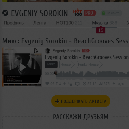
EVGENIY SOROKIN
на сайте
Профиль
Лента
HOT100
211
Музыка
686
15
Микс: Evgeniy Sorokin - BeachGrooves Sess
Evgeniy Sorokin
Evgeniy Sorokin - BeachGrooves Session
Микс
House
Funky House
00:00
</>
96
57:12
375
ПОДДЕРЖАТЬ АРТИСТА
РАССКАЖИ ДРУЗЬЯМ