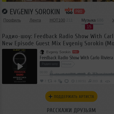
EVGENIY SOROKIN
Профиль
Лента
HOT100
211
Музыка
686
15
Радио-шоу: Feedback Radio Show With Carl
New Episode Guest Mix Evgeniy Sorokin (M
Evgeniy Sorokin
Радио-шоу
House
00:00
</>
7
1:00:51
203
ПОДДЕРЖАТЬ АРТИСТА
РАССКАЖИ ДРУЗЬЯМ