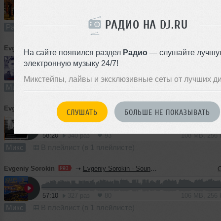
59:46
212 раз
44
69 MB, 160
РАДИО НА DJ.RU
Радио-шоу
В плейлист
Evgeniy Sorokin
➝
Evgeniy Sorokin - WGLR Mix 051 (London, UK)
На сайте появился раздел
Радио
— слушайте лучшу
электронную музыку 24/7!
60:57
114 раз
23
113 MB, 25
Микстейпы, лайвы и эксклюзивные сеты от лучших д
Микс
В плейлист
Evgeniy Sorokin
➝
Evgeniy Sorokin - BeachGrooves Sessions 184
СЛУШАТЬ
БОЛЬШЕ НЕ ПОКАЗЫВАТЬ
58:20
340 раз
93
108 MB, 256
Микс
В плейлист (в 1 плейлисте)
Evgeniy Sorokin
➝
Evgeniy Sorokin - Sound Maze 254
57:10
327 раз
80
106 MB, 256
Микс
В плейлист (в 1 плейлисте)