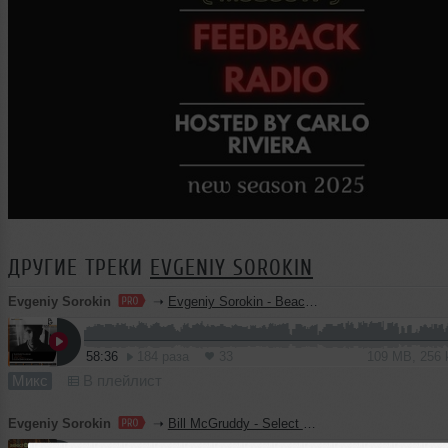
ДРУГИЕ ТРЕКИ
EVGENIY SOROKIN
Evgeniy Sorokin
➝
Evgeniy Sorokin - BeachGrooves Sessions 185
58:36
184 раза
33
109 MB, 256
Микс
В плейлист
Evgeniy Sorokin
➝
Bill McGruddy - Select Radio UK (2026-07-31) (Evgeniy Sorokin Guest Mix)