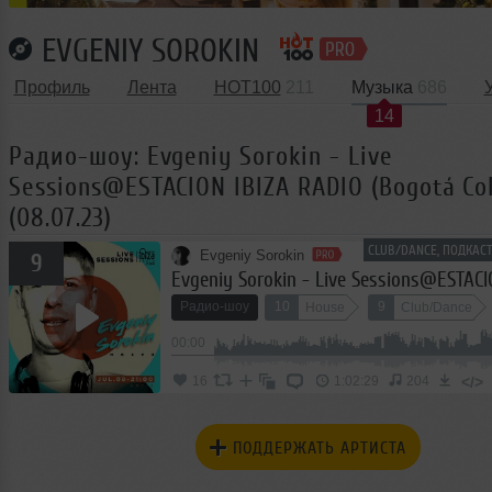
EVGENIY SOROKIN
Профиль
Лента
HOT100
211
Музыка
686
14
Радио-шоу: Evgeniy Sorokin - Live
Sessions@ESTACION IBIZA RADIO (Bogotá Co
(08.07.23)
CLUB/DANCE, ПОДКАС
Evgeniy Sorokin
9
Радио-шоу
10
9
House
Club/Dance
00:00
</>
16
1:02:29
204
ПОДДЕРЖАТЬ АРТИСТА