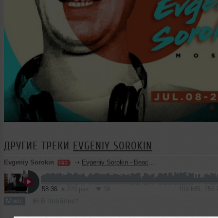
ДРУГИЕ ТРЕКИ
EVGENIY SOROKIN
Evgeniy Sorokin
➝
Evgeniy Sorokin - BeachGrooves Sessions 185
58:36
220 раз
39
109 MB, 256
Микс
В плейлист