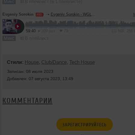
Микс
В плейлист (в 1 плейлисте)
Evgeniy Sorokin
➝
Evgeniy Sorokin - WGLR Mix 050 (London, UK)
59:40
309 раз
79
111 MB, 256
Микс
В плейлист
Стили:
House
,
Club/Dance
,
Tech House
Записан: 08 июля 2023
Добавлен: 07 августа 2023, 13:49
КОММЕНТАРИИ
ЗАРЕГИСТРИРУЙТЕСЬ