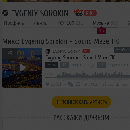
EVGENIY SOROKIN
Профиль
Лента
HOT100
211
Музыка
686
15
Микс: Evgeniy Sorokin - Sound Maze 110
МИКСЫ И 
Evgeniy Sorokin
29
Evgeniy Sorokin - Sound Maze 110
Микс
10
12
Deep House
Progressive 
00:00
Afro House
</>
25
1:00:17
300
ПОДДЕРЖАТЬ АРТИСТА
РАССКАЖИ ДРУЗЬЯМ