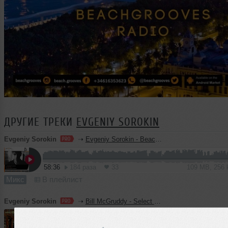
ДРУГИЕ ТРЕКИ
EVGENIY SOROKIN
Evgeniy Sorokin
➝
Evgeniy Sorokin - BeachGrooves Sessions 185
58:36
184 раза
33
109 MB, 256
Микс
В плейлист
Evgeniy Sorokin
➝
Bill McGruddy - Select Radio UK (2026-07-31) (Evgeniy Sorokin Guest Mix)