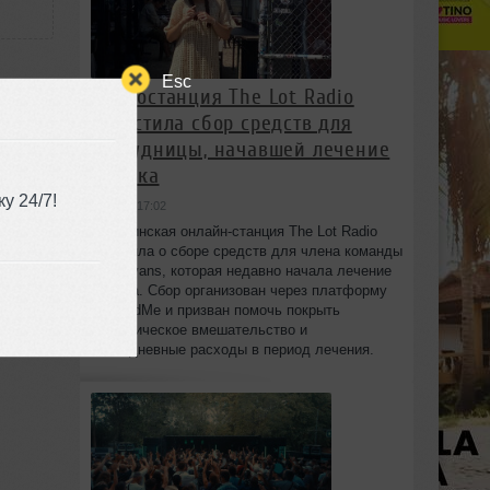
Esc
Радиостанция The Lot Radio
запустила сбор средств для
сотрудницы, начавшей лечение
от рака
у 24/7!
вчера в 17:02
Бруклинская онлайн-станция The Lot Radio
4:49
объявила о сборе средств для члена команды
Lola Evans, которая недавно начала лечение
от рака. Сбор организован через платформу
GoFundMe и призван помочь покрыть
хирургическое вмешательство и
повседневные расходы в период лечения.