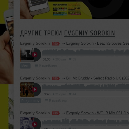
ДРУГИЕ ТРЕКИ
EVGENIY SOROKIN
Evgeniy Sorokin
➝
Evgeniy Sorokin - BeachGrooves Se
58:36
200 раз
35
Микс
В плейлист
Evgeniy Sorokin
➝
Bill McGruddy - Select Radio UK (2026-07-31) (Evgeniy Sorok
59:46
212 раз
44
Радио-шоу
В плейлист
Evgeniy Sorokin
➝
Evgeniy Sorokin - WGLR Mix 051 (Lo