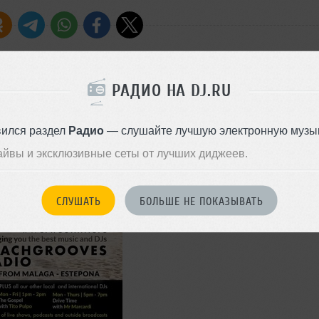
РАДИО НА DJ.RU
Стили:
Deep House
,
Progressive House
вился раздел
Радио
— слушайте лучшую электронную музык
Записан: 24 ноября 2022
айвы и эксклюзивные сеты от лучших диджеев.
Добавлен: 23 декабря 2022, 1
СЛУШАТЬ
БОЛЬШЕ НЕ ПОКАЗЫВАТЬ