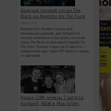
Выиграй часовой сет на The
Block на Appetite On The Farm
вчера в 16:01
Beatport Live объявил конкурс для
начинающих диджеев: два победителя
получат возможность выступить на поп‑ап
сцене The Block на фестивале Appetite On
The Farm. Конкурс открыт до 12 августа —
победителей ждут также VIP‑билеты и призы
от партнёров.
Новые EDM-релизы 7 августа:
Hardwell, W&W и Max Styler
вчера в 13:08