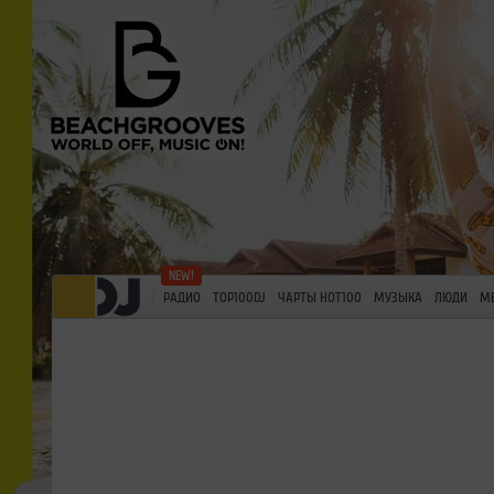
РАДИО
TOP100DJ
ЧАРТЫ HOT100
МУЗЫКА
ЛЮДИ
М