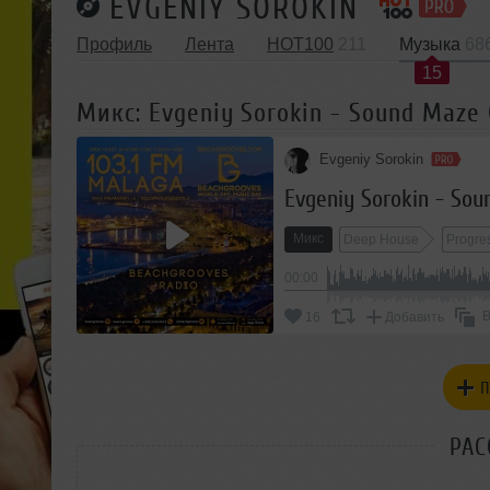
EVGENIY SOROKIN
Профиль
Лента
HOT100
211
Музыка
68
15
Микс: Evgeniy Sorokin - Sound Maze
Evgeniy Sorokin
Evgeniy Sorokin - So
Микс
Deep House
Progre
00:00
В
16
Добавить
П
РАС