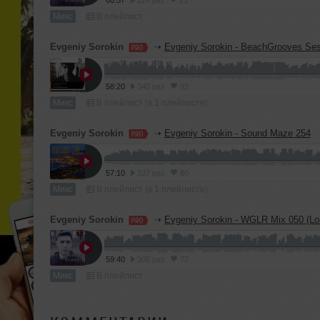
60:57
114 раз
23
Микс
В плейлист
Evgeniy Sorokin
➝
Evgeniy Sorokin - BeachGrooves Se
58:20
340 раз
93
Микс
В плейлист (в 1 плейлисте)
Evgeniy Sorokin
➝
Evgeniy Sorokin - Sound Maze 254
57:10
327 раз
80
Микс
В плейлист (в 1 плейлисте)
Evgeniy Sorokin
➝
Evgeniy Sorokin - WGLR Mix 050 (Lo
59:40
305 раз
77
Микс
В плейлист