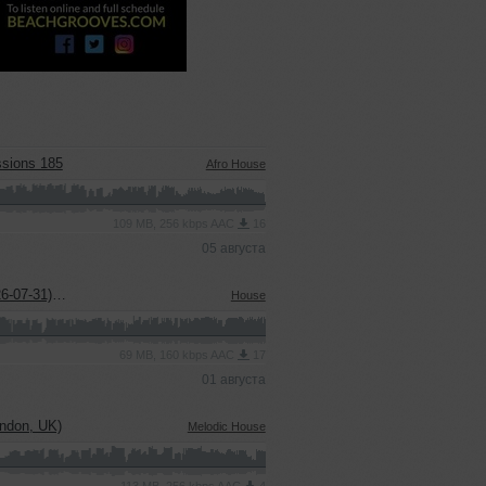
ssions 185
Afro House
109 MB, 256 kbps AAC
16
05 августа
in Guest Mix)
House
69 MB, 160 kbps AAC
17
01 августа
ndon, UK)
Melodic House