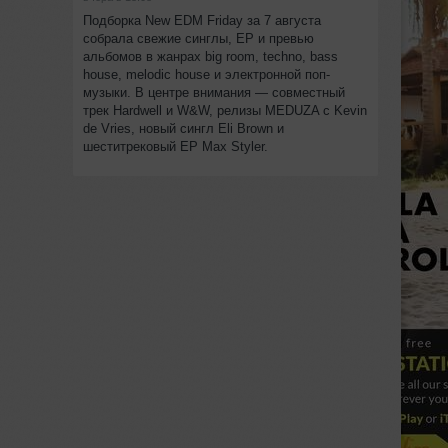
Подборка New EDM Friday за 7 августа
собрала свежие синглы, EP и превью
альбомов в жанрах big room, techno, bass
house, melodic house и электронной поп-
музыки. В центре внимания — совместный
трек Hardwell и W&W, релизы MEDUZA с Kevin
de Vries, новый сингл Eli Brown и
шеститрековый EP Max Styler.