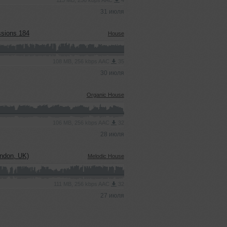
113 MB, 256 kbps AAC
4
31 июля
ssions 184
House
108 MB, 256 kbps AAC
35
30 июля
Organic House
106 MB, 256 kbps AAC
32
28 июля
ndon, UK)
Melodic House
111 MB, 256 kbps AAC
32
27 июля