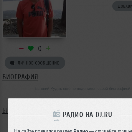
ДОБАВИ
0
ЛИЧНОЕ СООБЩЕНИЕ
БИОГРАФИЯ
Евгений Рудык ещё не поделился своей биографией
БЛОГ
РАДИО НА DJ.RU
Нет записей в блоге
На сайте появился раздел
Радио
— слушайте лучшу