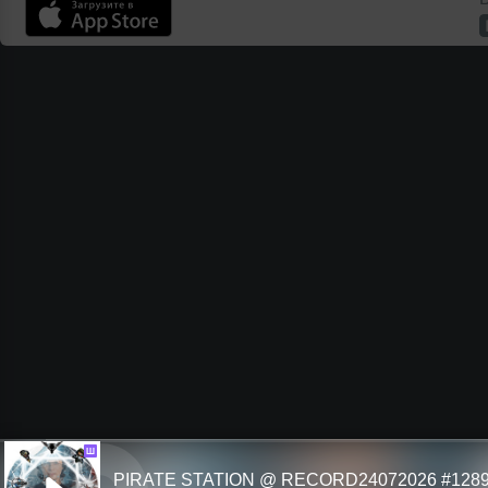
Ш
PIRATE STATION @ RECORD24072026 #128