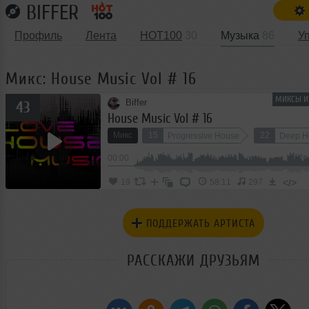
BIFFER
Профиль
Лента
HOT100
30
Музыка
86
У
Микс: House Music Vol # 16
МИКСЫ И
Biffer
43
House Music Vol # 16
Микс
15
22
Progressive House
Deep H
00:00
</>
19
58:11
297
ПОДДЕРЖАТЬ АРТИСТА
РАССКАЖИ ДРУЗЬЯМ