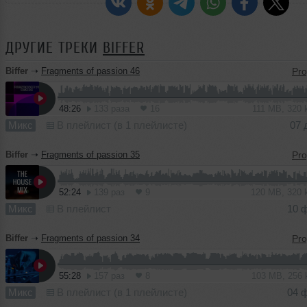
ДРУГИЕ ТРЕКИ
BIFFER
Biffer
➝
Fragments of passion 46
48:26
133 раза
16
111 MB, 320
Микс
В плейлист (в 1 плейлисте)
07 
Biffer
➝
Fragments of passion 35
52:24
139 раз
9
120 MB, 320
Микс
В плейлист
10 
Biffer
➝
Fragments of passion 34
55:28
157 раз
8
103 MB, 256
Микс
В плейлист (в 1 плейлисте)
04 