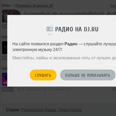
Biffer
➝
Fragments of passion 30
53:37
177 раз
15
123 MB, 320
Микс
В плейлист
23
РАДИО НА DJ.RU
Biffer
➝
Fragments of passion 31
На сайте появился раздел
Радио
— слушайте лучшу
электронную музыку 24/7!
46:46
132 раза
6
107 MB, 320
Микс
В плейлист
22
Микстейпы, лайвы и эксклюзивные сеты от лучших д
Biffer
➝
Fragments of passion 32
СЛУШАТЬ
БОЛЬШЕ НЕ ПОКАЗЫВАТЬ
56:20
147 раз
10
129 MB, 320
Микс
В плейлист (в 1 плейлисте)
20
Стили:
Progressive House
,
Deep House