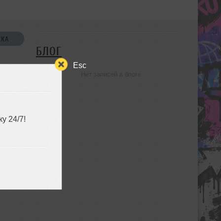
СКА
БЛОГ
Esc
Нет записей в блоге
УЗЬЯ
у 24/7!