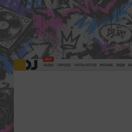
РАДИО
TOP100DJ
ЧАРТЫ HOT100
МУЗЫКА
ЛЮДИ
М