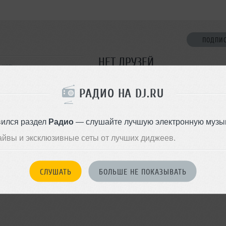
ПОДПИ
НЕТ ДРУЗЕЙ
ьков
Стань первым!
РАДИО НА DJ.RU
ДОБАВИТЬ В ДР
вился раздел
Радио
— слушайте лучшую электронную музык
айвы и эксклюзивные сеты от лучших диджеев.
СЛУШАТЬ
БОЛЬШЕ НЕ ПОКАЗЫВАТЬ