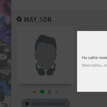
MAY_SON
Украина, Хар
На сайте поя
Микстейпы, л
0
ЛИЧНОЕ СООБЩЕНИЕ