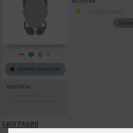
НЕТ ДРУЗЕЙ
Стань первым!
ДОБАВИ
0
ЛИЧНОЕ СООБЩЕНИЕ
КОНТАКТЫ
Evgen Nigmatullin не оставил
контактной информации.
БИОГРАФИЯ