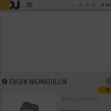
ВХ
EVGEN NIGMATULLIN
http://vk.ru/id443011493