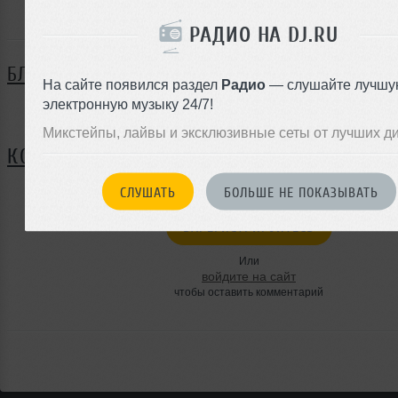
Evgen Nigmatullin ещё не поделился своей биографие
РАДИО НА DJ.RU
БЛОГ
На сайте появился раздел
Радио
— слушайте лучшу
электронную музыку 24/7!
Нет записей в блоге
Микстейпы, лайвы и эксклюзивные сеты от лучших д
КОММЕНТАРИИ
СЛУШАТЬ
БОЛЬШЕ НЕ ПОКАЗЫВАТЬ
ЗАРЕГИСТРИРУЙТЕСЬ
Или
войдите на сайт
чтобы оставить комментарий