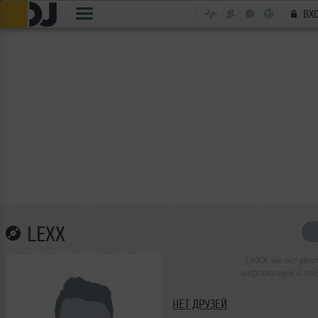
ВХ
LEXX
LeXX не остави
информации о се
НЕТ ДРУЗЕЙ