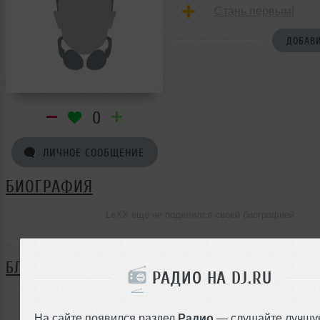
Стань первым!
ДОБАВИ
0
ЛИЧНОЕ СООБЩЕНИЕ
БИОГРАФИЯ
LeXX ещё не поделился своей биографией
БЛОГ
РАДИО НА DJ.RU
Нет записей в блоге
На сайте появился раздел
Радио
— слушайте лучшу