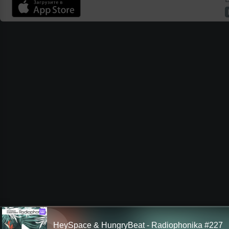
Ш
HeySpace & HungryBeat - Radiophonika #227