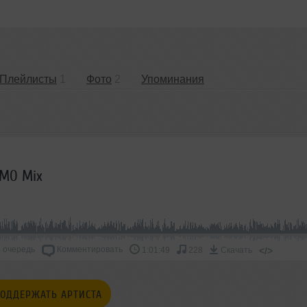
Плейлисты
1
Фото
2
Упоминания
OMO Mix
 очередь
Комментировать
</>
1:01:49
228
Скачать
ОДДЕРЖАТЬ АРТИСТА