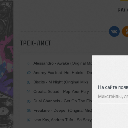
РАС
ТРЕК-ЛИСТ
Alessandro - Awake (Original Mix)
01
Andrey Exx feat. Hot Hotels - Don t Stop (Original Mi
02
Biscits - M Night (Original Mix)
03
На сайте поя
Croatia Squad - Pop Your Pu y
04
Микстейпы, л
Dual Channels - Get On The Floor (Original Club Mi
05
Freakme - Deeper (Original Mix)
06
Ivan Kay, Andrea Tufo - So Sexy (Original Mix)
07