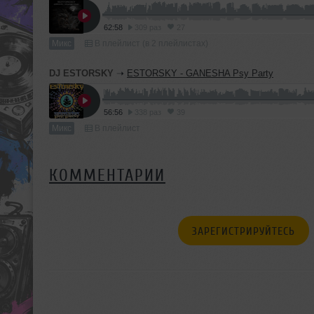
62:58
309 раз
27
Микс
В плейлист (в 2 плейлистах)
DJ ESTORSKY
➝
ESTORSKY - GANESHA Psy Party
56:56
338 раз
39
Микс
В плейлист
КОММЕНТАРИИ
ЗАРЕГИСТРИРУЙТЕСЬ