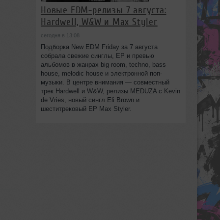
Новые EDM-релизы 7 августа:
Hardwell, W&W и Max Styler
сегодня в 13:08
Подборка New EDM Friday за 7 августа
собрала свежие синглы, EP и превью
альбомов в жанрах big room, techno, bass
house, melodic house и электронной поп-
музыки. В центре внимания — совместный
трек Hardwell и W&W, релизы MEDUZA с Kevin
de Vries, новый сингл Eli Brown и
шеститрековый EP Max Styler.