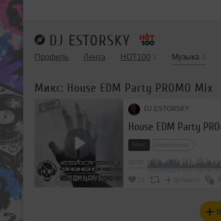
DJ ESTORSKY
Профиль
Лента
HOT100
1
Музыка
4
Микс: House EDM Party PROMO Mix
DJ ESTORSKY
House EDM Party PR
Микс
Deep House
00:00
В
12
Добавить
П