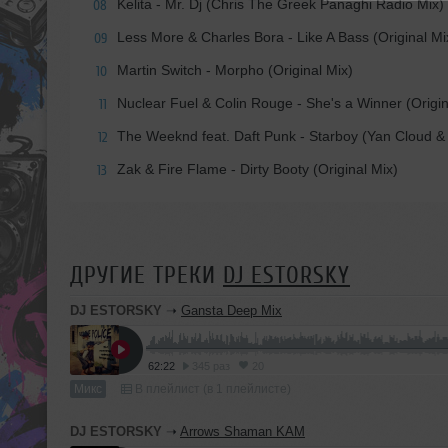
Kelita - Mr. Dj (Chris The Greek Panaghi Radio Mix)
08
Less More & Charles Bora - Like A Bass (Original Mi
09
Martin Switch - Morpho (Original Mix)
10
Nuclear Fuel & Colin Rouge - She's a Winner (Origin
11
The Weeknd feat. Daft Punk - Starboy (Yan Cloud &
12
Zak & Fire Flame - Dirty Booty (Original Mix)
13
ДРУГИЕ ТРЕКИ
DJ ESTORSKY
DJ ESTORSKY
➝
Gansta Deep Mix
62:22
345 раз
20
Микс
В плейлист (в 1 плейлисте)
DJ ESTORSKY
➝
Arrows Shaman KAM