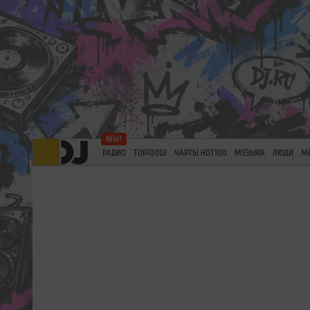
РАДИО
TOP100DJ
ЧАРТЫ HOT100
МУЗЫКА
ЛЮДИ
М