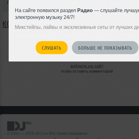
Добавлен: 24 декабря 2010, 22:08
На сайте появился раздел
Радио
— слушайте лучшу
электронную музыку 24/7!
КОММЕНТАРИИ
Микстейпы, лайвы и эксклюзивные сеты от лучших д
СЛУШАТЬ
БОЛЬШЕ НЕ ПОКАЗЫВАТЬ
ЗАРЕГИСТРИРУЙТЕСЬ
Или
войдите на сайт
чтобы оставить комментарий
© 2001 — 2026 «DJ.ru» Все права защищены.