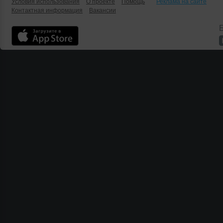
Условия использования
О проекте
Помощь
Реклама на сайте
Контактная информация
Вакансии
Б