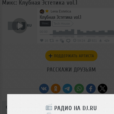
Микс: Клубная Эстетика vol.1
Lena Estetica
Клубная Эстетика vol.1
Микс
Tech House
00:00
</>
16
59:24
921
ПОДДЕРЖАТЬ АРТИСТА
РАССКАЖИ ДРУЗЬЯМ
РАДИО НА DJ.RU
Стиль:
Tech House