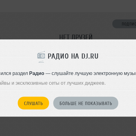
ПОДПИ
НЕТ ДРУЗЕЙ
 Бишкек
Стань первым!
РАДИО НА DJ.RU
ДОБАВИТЬ В ДР
вился раздел
Радио
— слушайте лучшую электронную музык
айвы и эксклюзивные сеты от лучших диджеев.
СЛУШАТЬ
БОЛЬШЕ НЕ ПОКАЗЫВАТЬ