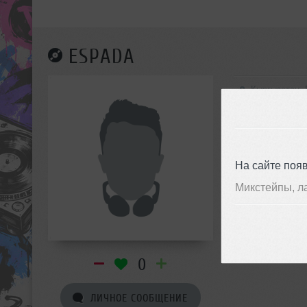
ESPADA
Кыргызстан,
На сайте поя
Микстейпы, л
0
ЛИЧНОЕ СООБЩЕНИЕ