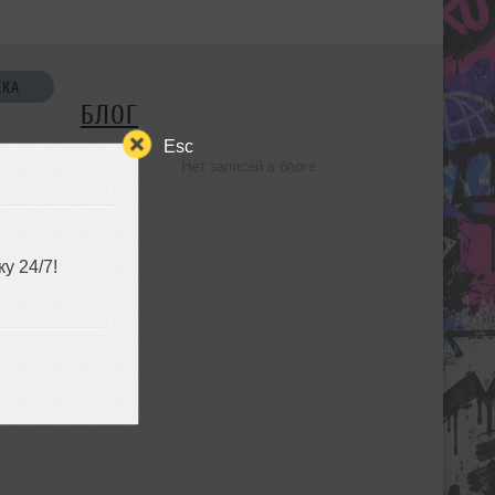
СКА
БЛОГ
Esc
Нет записей в блоге
УЗЬЯ
у 24/7!