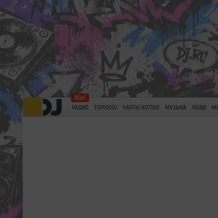
РАДИО
TOP100DJ
ЧАРТЫ HOT100
МУЗЫКА
ЛЮДИ
М