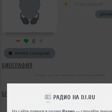
Стань первым!
ДОБАВИ
0
ЛИЧНОЕ СООБЩЕНИЕ
БИОГРАФИЯ
erookez ещё не поделился своей биографией
БЛОГ
РАДИО НА DJ.RU
Нет записей в блоге
На сайте появился раздел
Радио
— слушайте лучшу