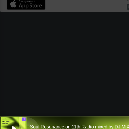
Ш
Soul Resonance on 11th Radio mixed by DJ M