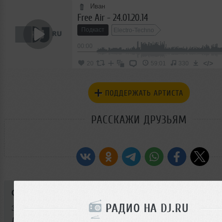
Иван
Free Air - 24.01.20.14
Подкаст
Electro-Techno
00:00
</>
20
59:01
330
ПОДДЕРЖАТЬ АРТИСТА
РАССКАЖИ ДРУЗЬЯМ
Стиль:
Electro-Techno
РАДИО НА DJ.RU
Записан: 24 января 2014
Добавлен: 22 января 2017, 14:24