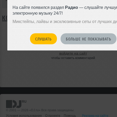
На сайте появился раздел
Радио
— слушайте лучшу
электронную музыку 24/7!
КОММЕНТАРИИ
Микстейпы, лайвы и эксклюзивные сеты от лучших д
ЗАРЕГИСТРИРУЙТЕСЬ
СЛУШАТЬ
БОЛЬШЕ НЕ ПОКАЗЫВАТЬ
Или
войдите на сайт
чтобы оставить комментарий
© 2001 — 2026 «DJ.ru» Все права защищены.
Условия использования
О проекте
Помощь
Реклама на сайте