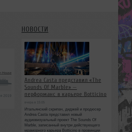
НОВОСТИ
h House
Andrea Casta представил «The
Sounds Of Marble» —
перформанс в карьере Botticino
ря 2019
вчера в 15:05
Итальянский скрипач, диджей и продюсер
Andrea Casta представил новый
аудиовизуальный проект The Sounds Of
Marble, записанный внутри действующего
мраморного карьера Botticino в провинции