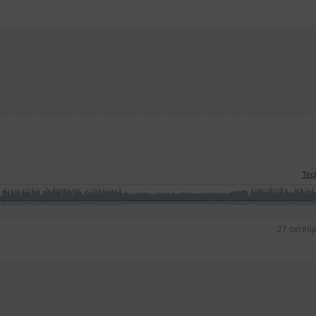
Tec
27 октяб