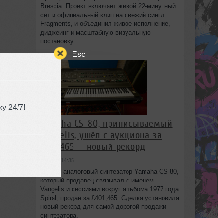
Brescia. Проект включает живой 22‑минутный
сет и официальный клип на свежий сингл
Fragments, и объединил живое исполнение,
диджеинг и масштабную визуальную
постановку.
Esc
у 24/7!
Yamaha CS-80, приписываемый
Vangelis, ушёл с аукциона за
£401,465 — новый рекорд
вчера в 14:35
Редкий аналоговый синтезатор Yamaha CS-80,
который продавец связывал с именем
Vangelis и сессиями вокруг альбома 1977 года
Spiral, продан за £401,465. Сделка установила
новый рекорд для самой дорогой продажи
синтезатора.