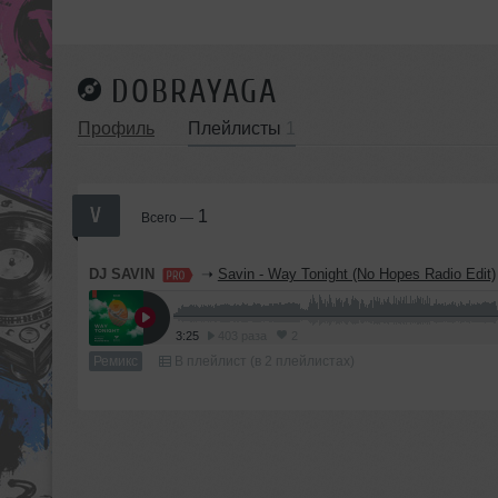
DOBRAYAGA
Профиль
Плейлисты
1
V
1
Всего —
DJ SAVIN
➝
Savin - Way Tonight (No Hopes Radio Edit)
3:25
403 раза
2
Ремикс
В плейлист (в 2 плейлистах)