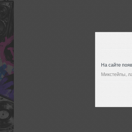
На сайте поя
Микстейпы, л