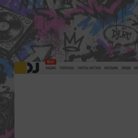
РАДИО
TOP100DJ
ЧАРТЫ HOT100
МУЗЫКА
ЛЮДИ
М