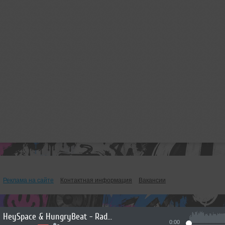
Реклама на сайте
Контактная информация
Вакансии
HeySpace & HungryBeat - Radiophonika #225
0:00