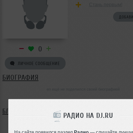
Стань первым!
ДОБАВИ
0
ЛИЧНОЕ СООБЩЕНИЕ
БИОГРАФИЯ
en ещё не поделился своей биографией
БЛОГ
РАДИО НА DJ.RU
Нет записей в блоге
На сайте появился раздел
Радио
— слушайте лучшу