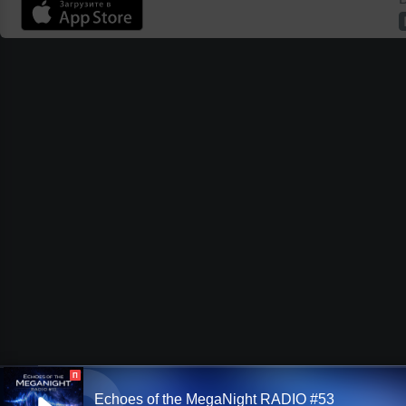
П
Echoes of the MegaNight RADIO #53