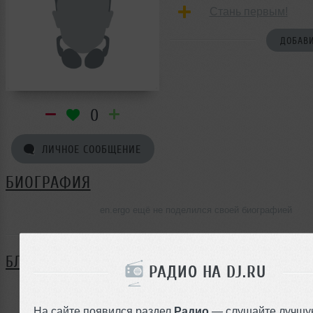
Стань первым!
ДОБАВИ
0
ЛИЧНОЕ СООБЩЕНИЕ
БИОГРАФИЯ
en.ergo ещё не поделился своей биографией
БЛОГ
РАДИО НА DJ.RU
Нет записей в блоге
На сайте появился раздел
Радио
— слушайте лучшу