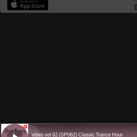
П
vibes vol 62 (SP062) Classic Trance Hour