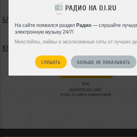
РАДИО НА DJ.RU
БЛОГ
На сайте появился раздел
Радио
— слушайте лучшу
электронную музыку 24/7!
Нет записей в блоге
Микстейпы, лайвы и эксклюзивные сеты от лучших д
КОММЕНТАРИИ
СЛУШАТЬ
БОЛЬШЕ НЕ ПОКАЗЫВАТЬ
ЗАРЕГИСТРИРУЙТЕСЬ
Или
войдите на сайт
чтобы оставить комментарий