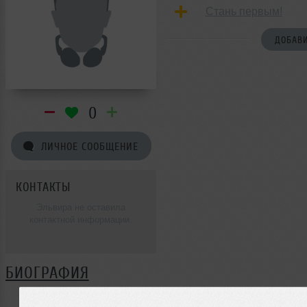
Стань первым!
ДОБАВИ
0
ЛИЧНОЕ СООБЩЕНИЕ
КОНТАКТЫ
Эльвира не оставила
контактной информации.
БИОГРАФИЯ
Эльвира ещё не поделилась своей биографией