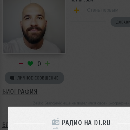
Стань первым!
ДОБАВИ
0
ЛИЧНОЕ СООБЩЕНИЕ
БИОГРАФИЯ
Željko Stanojević ещё не поделился своей биографией
РАДИО НА DJ.RU
БЛОГ