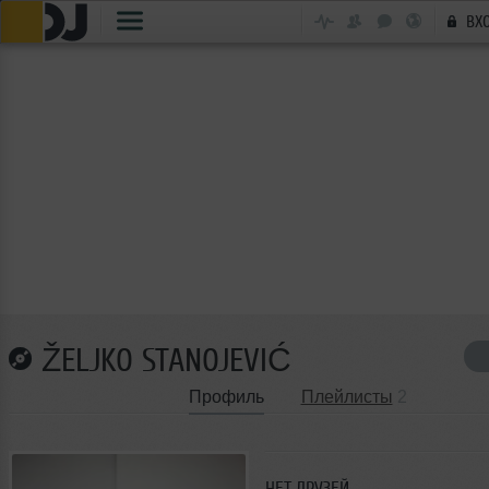
ВХ
ŽELJKO STANOJEVIĆ
Профиль
Плейлисты
2
НЕТ ДРУЗЕЙ