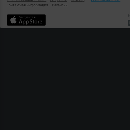
Условия использования
О проекте
Помощь
Реклама на сайте
Контактная информация
Вакансии
Б