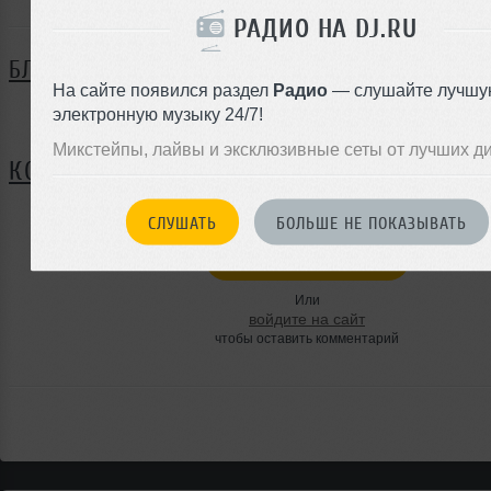
РАДИО НА DJ.RU
БЛОГ
На сайте появился раздел
Радио
— слушайте лучшу
электронную музыку 24/7!
Нет записей в блоге
Микстейпы, лайвы и эксклюзивные сеты от лучших д
КОММЕНТАРИИ
СЛУШАТЬ
БОЛЬШЕ НЕ ПОКАЗЫВАТЬ
ЗАРЕГИСТРИРУЙТЕСЬ
Или
войдите на сайт
чтобы оставить комментарий