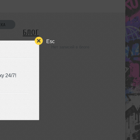
СКА
БЛОГ
Esc
Нет записей в блоге
УЗЬЯ
у 24/7!