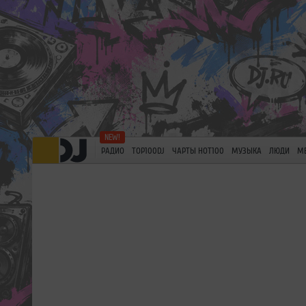
РАДИО
TOP100DJ
ЧАРТЫ HOT100
МУЗЫКА
ЛЮДИ
М