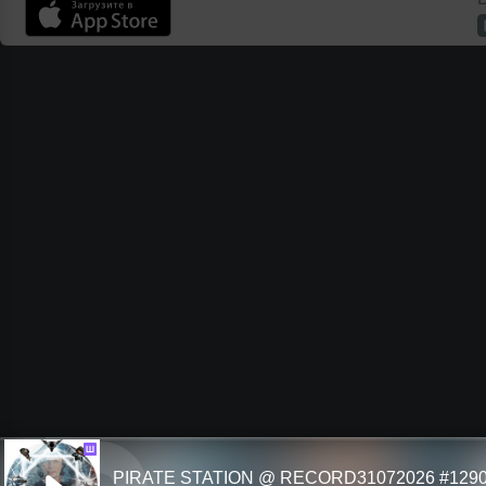
Ш
PIRATE STATION @ RECORD31072026 #129