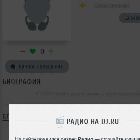
Стань первым!
ДОБАВИ
0
ЛИЧНОЕ СООБЩЕНИЕ
БИОГРАФИЯ
ELECTRO MAN ещё не поделилась своей биографией
БЛОГ
РАДИО НА DJ.RU
Нет записей в блоге
На сайте появился раздел
Радио
— слушайте лучшу