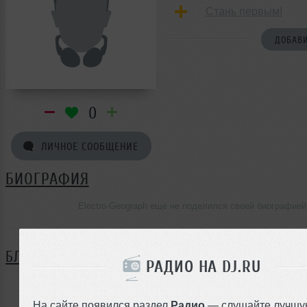
Стань первым!
ДОБАВИ
0
ЛИЧНОЕ СООБЩЕНИЕ
БИОГРАФИЯ
Electro-Geograph ещё не поделился своей биографией
БЛОГ
РАДИО НА DJ.RU
Нет записей в блоге
На сайте появился раздел
Радио
— слушайте лучшу