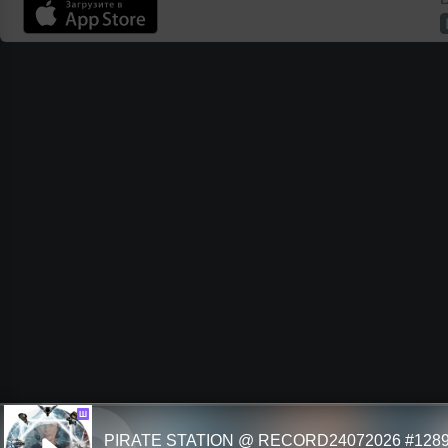
Ш
PIRATE STATION @ RECORD24072026 #128