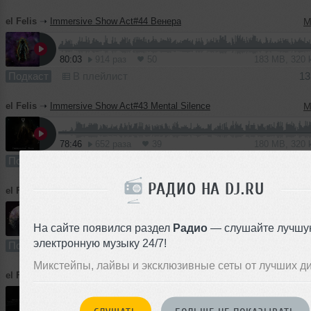
el Felis
➝
Immersive Show Act#44 Венера
M
80:03
914 раз
50
183 MB, 320
Подкаст
В плейлист
13
el Felis
➝
Immersive Show Act#43 Mental Silence
M
78:46
652 раза
39
180 MB, 320
Подкаст
В плейлист (в 1 плейлисте)
05
РАДИО НА DJ.RU
el Felis
➝
Immersive Show Act#42 Цвета Изумруд
M
На сайте появился раздел
Радио
— слушайте лучшу
112:34
595 раз
40
208 MB, 256
электронную музыку 24/7!
Подкаст
В плейлист (в 1 плейлисте)
2
Микстейпы, лайвы и эксклюзивные сеты от лучших д
el Felis
➝
Immersive Show Act#17
M