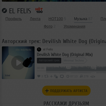
EL FELIS
Профиль
Лента
HOT100
5
Музыка
87
Пл
Фото
2
Упоминания
Авторский трек: Devilish White Dog (Origin
el Felis
Devilish White Dog (Original Mix)
Авторский трек
Minimal Techno
00:00
</>
3
07:13
278
ПОДДЕРЖАТЬ АРТИСТА
РАССКАЖИ ДРУЗЬЯМ