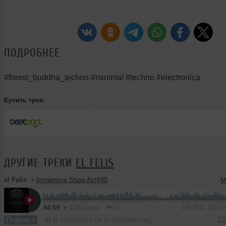
ПОДРОБНЕЕ
#forest_buddha_techno #minimal #techno #electronica
Купить трек:
ДРУГИЕ ТРЕКИ
EL FELIS
el Felis
➝
Immersive Show Act#45
M
84:59
1293 раза
97
195 MB, 320 
Подкаст
В плейлист (в 3 плейлистах)
22