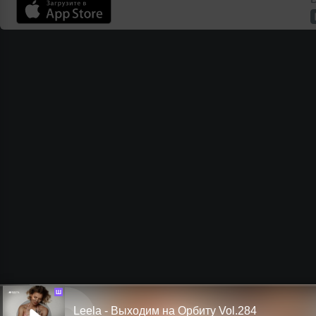
Ш
Leela - Выходим на Орбиту Vol.284