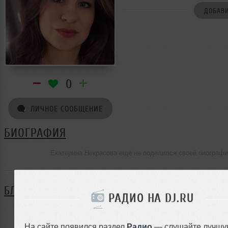
ДОБАВИ
0
ЛИЧНОЕ СООБЩЕНИЕ
БИОГРАФИЯ
Екатерина Некрасова ещё не поделился своей биографи
БЛОГ
РАДИО НА DJ.RU
Нет записей в блоге
На сайте появился раздел
Радио
— слушайте лучшу