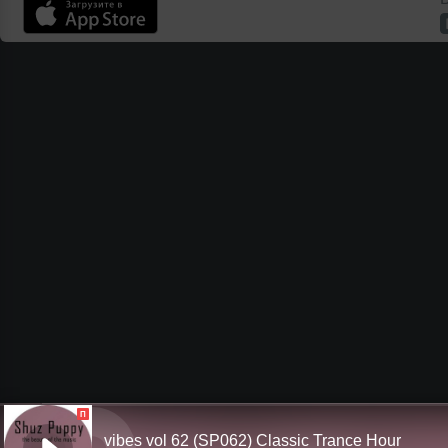
П
vibes vol 62 (SP062) Classic Trance Hour