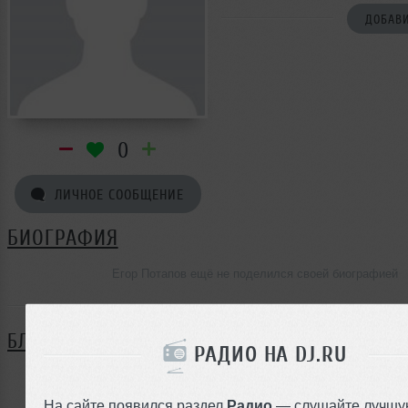
ДОБАВИ
0
ЛИЧНОЕ СООБЩЕНИЕ
БИОГРАФИЯ
Егор Потапов ещё не поделился своей биографией
БЛОГ
РАДИО НА DJ.RU
Нет записей в блоге
На сайте появился раздел
Радио
— слушайте лучшу