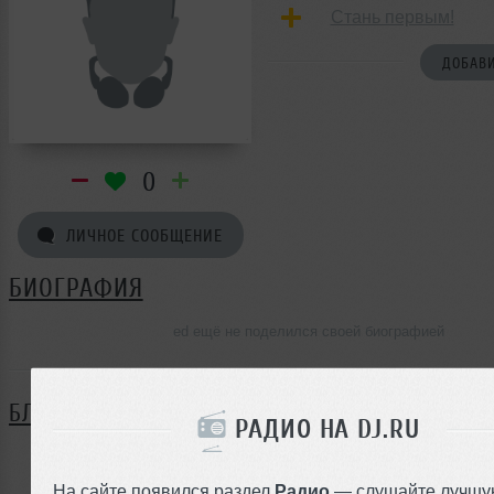
Стань первым!
ДОБАВИ
0
ЛИЧНОЕ СООБЩЕНИЕ
БИОГРАФИЯ
ed ещё не поделился своей биографией
БЛОГ
РАДИО НА DJ.RU
Нет записей в блоге
На сайте появился раздел
Радио
— слушайте лучшу