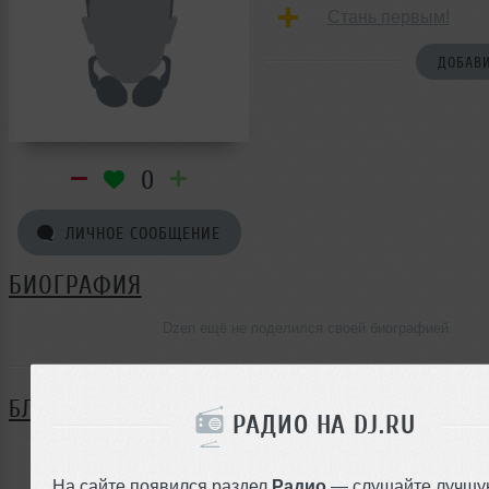
Стань первым!
ДОБАВИ
0
ЛИЧНОЕ СООБЩЕНИЕ
БИОГРАФИЯ
Dzen ещё не поделился своей биографией
БЛОГ
РАДИО НА DJ.RU
Нет записей в блоге
На сайте появился раздел
Радио
— слушайте лучшу