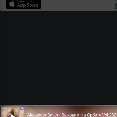
Ш
Alexander Smith - Выходим На Орбиту Vol.282