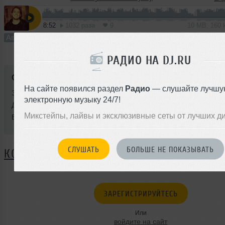
8:52
1032 раза
9
10 MB, 160
Авторский трек
В плейлист (в 2 плейлистах)
08 
РАДИО НА DJ.RU
Стиль:
Experimental Techno
На сайте появился раздел
Радио
— слушайте лучшу
Записан: 14 ноября 2016
электронную музыку 24/7!
Добавлен: 08 декабря 2016, 00:12
Микстейпы, лайвы и эксклюзивные сеты от лучших д
BPM: 118
СЛУШАТЬ
БОЛЬШЕ НЕ ПОКАЗЫВАТЬ
КОММЕНТАРИИ
ЗАРЕГИСТРИРУЙТЕСЬ
Или
войдите на сайт