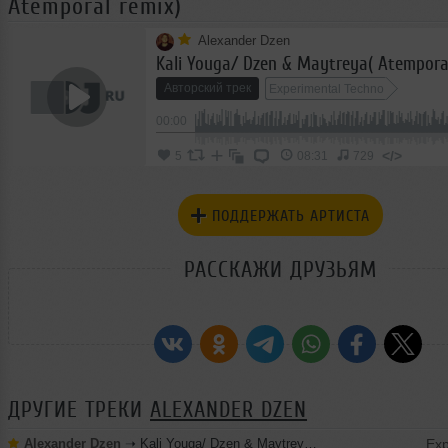
Atemporal remix)
Alexander Dzen
Kali Youga/ Dzen & Maytreya( Atempora
Авторский трек
Experimental Techno
00:00
</>
5
08:31
729
ПОДДЕРЖАТЬ АРТИСТА
РАССКАЖИ ДРУЗЬЯМ
ДРУГИЕ ТРЕКИ
ALEXANDER DZEN
Alexander Dzen
➝
Kali Youga/ Dzen & Maytreya (Original mix)