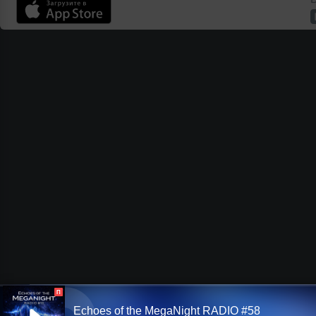
П
Echoes of the MegaNight RADIO #58