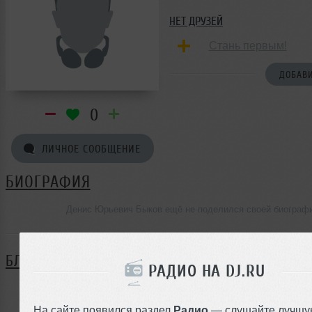
НЕТ ДРУЗЕЙ
Стань первым!
ДОБАВИ
0
ЛИЧНОЕ СООБЩЕНИЕ
БИОГРАФИЯ
Денис Юрьевич Быков ещё не поделился своей биограф
БЛОГ
РАДИО НА DJ.RU
Нет записей в блоге
На сайте появился раздел
Радио
— слушайте лучшу